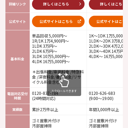
詳しくはこちら
詳しくはこちら
詳細リンク
公式サイトはこちら
公式サイトはこち
公式サイト
単品回収 5,000円～
1K～1DK 1万5,000
1R/1K 1万4,900円～
1LDK～2DK 3万8,0
1LDK 3万円～
2LDK～3DK 4万2,0
2LDK 6万円～
3LDK～4DK 14万円～
3LDK 10万5,000円～
4LDK～ 16万5,000円
基本料金
4LDK 16万5,000円～
＊出張料金/車両料金 /特急料
金 /深夜料金/養生料金/リサ
イクル料金含む
スクロールできます
0120-837-784
0120-626-683
電話対応受付
時間
(24時間対応)
(9:00～19:00)
累計2万件以上
年間3,000件以上
実績数
ゴミ屋敷片付け
ゴミ屋敷片付け
汚部屋掃除
汚部屋掃除