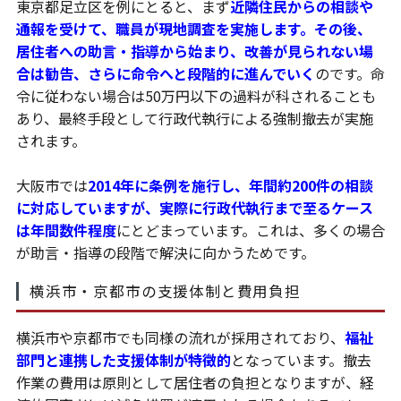
東京都足立区を例にとると、まず
近隣住民からの相談や
通報を受けて、職員が現地調査を実施します。その後、
居住者への助言・指導から始まり、改善が見られない場
合は勧告、さらに命令へと段階的に進んでいく
のです。命
令に従わない場合は50万円以下の過料が科されることも
あり、最終手段として行政代執行による強制撤去が実施
されます。
大阪市では
2014年に条例を施行し、年間約200件の相談
に対応していますが、実際に行政代執行まで至るケース
は年間数件程度
にとどまっています。これは、多くの場合
が助言・指導の段階で解決に向かうためです。
横浜市・京都市の支援体制と費用負担
横浜市や京都市でも同様の流れが採用されており、
福祉
部門と連携した支援体制が特徴的
となっています。撤去
作業の費用は原則として居住者の負担となりますが、経