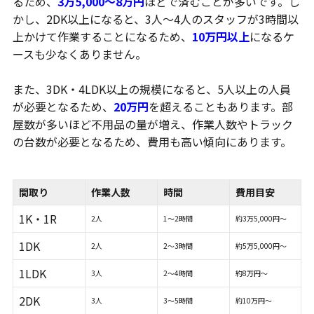
るため、
3万5,000～8万円
ほどで済むことが多いです。し
かし、2DK以上になると、3人～4人のスタッフが3時間以
上かけて作業することになるため、
10万円以上
になるケ
ースも少なくありません。
また、3DK・4LDK以上の規模になると、5人以上の人員
が必要となるため、
20万円
を超えることもあります。部
屋数が多いほど不用品の量が増え、作業人数やトラック
の台数が必要となるため、費用も高い傾向にあります。
間取り
作業人数
時間
費用目安
1K・1R
2人
1～2時間
約3万5,000円～
1DK
2人
2～3時間
約5万5,000円～
1LDK
3人
2～4時間
約8万円～
2DK
3人
3～5時間
約10万円～