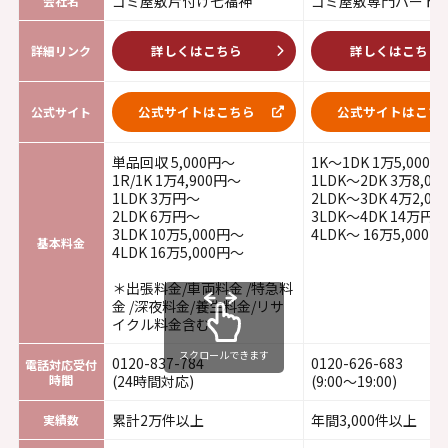
ゴミ屋敷片付け七福神
ゴミ屋敷専門パート
会社名
詳しくはこちら
詳しくはこちら
詳細リンク
公式サイトはこちら
公式サイトはこち
公式サイト
単品回収 5,000円～
1K～1DK 1万5,000
1R/1K 1万4,900円～
1LDK～2DK 3万8,0
1LDK 3万円～
2LDK～3DK 4万2,0
2LDK 6万円～
3LDK～4DK 14万円～
3LDK 10万5,000円～
4LDK～ 16万5,000円
基本料金
4LDK 16万5,000円～
＊出張料金/車両料金 /特急料
金 /深夜料金/養生料金/リサ
イクル料金含む
スクロールできます
0120-837-784
0120-626-683
電話対応受付
時間
(24時間対応)
(9:00～19:00)
累計2万件以上
年間3,000件以上
実績数