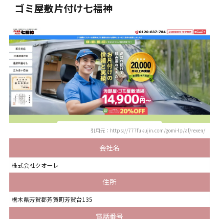
ゴミ屋敷片付け七福神
引用元：https://777fukujin.com/gomi-lp/af/rexen/
会社名
株式会社クオーレ
住所
栃木県芳賀郡芳賀町芳賀台135
電話番号