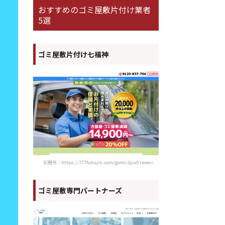
おすすめのゴミ屋敷片付け業者
5選
ゴミ屋敷片付け七福神
引用元：https://777fukujin.com/gomi-lp/af/rexen/
ゴミ屋敷専門パートナーズ