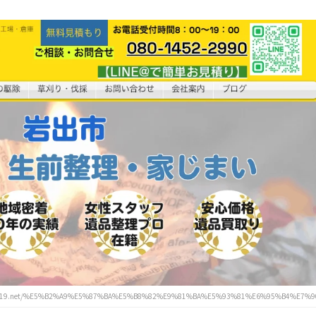
119.net/%E5%B2%A9%E5%87%BA%E5%B8%82%E9%81%BA%E5%93%81%E6%95%B4%E7%9