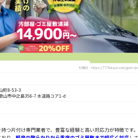
引用元：https://777fukujin.com/gomi-lpr
8-53-3
市中之島356-7 水道路コア1-d
を持つ片付け専門業者で、豊富な経験と高い対応力が特徴です
ており、
軽度の散らかりから重度のゴミ屋敷まで幅広く対応
し