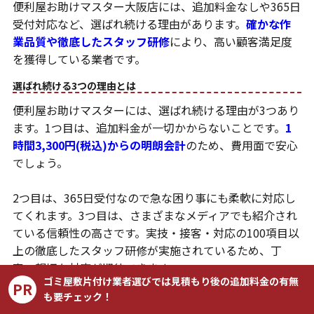
便利屋お助けマスター大阪店には、追加料金なしや365日
受付対応など、選ばれ続ける理由があります。
確かな作
業品質や徹底したスタッフ研修
により、高い顧客満足度
を獲得している業者です。
選ばれ続ける3つの理由とは
便利屋お助けマスターには、選ばれ続ける理由が3つあり
ます。1つ目は、追加料金が一切かからないことです。
1
時間3,300円(税込)からの明朗会計
のため、費用面で安心
でしょう。
2つ目は、365日受付なので急な困り事にも柔軟に対応し
てくれます。3つ目は、さまざまなメディアでも紹介され
ている信頼性の高さです。実技・接客・対応の100項目以
上の徹底したスタッフ研修が実施されているため、丁
寧・親切な対応が期待できます。
ゴミ屋敷片付け業者選びでは見積もり後の追加料金の有無
PR
顧客満足度96%以上を達成
も要チェック！