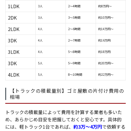
1LDK
3人
2～4時間
約8万円～
2DK
3人
3～5時間
約10万円～
2LDK
4人
2～6時間
約14万円～
3DK
4人
2～7時間
約16万円
3LDK
4人
5～8時間
約18万円
3DK
5人
5～9時間
約20万円～
4LDK
5人
8～10時間
約22万円～
【トラックの積載量別】ゴミ屋敷の片付け費用の
相場
トラックの積載量によって費用を計算する業者も多いた
め、あらかじめ目安を把握しておくと安心です。具体的
には、軽トラック1台であれば、
約3万～4万円
で依頼する