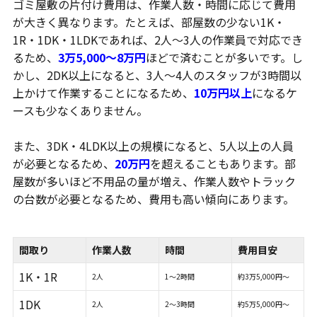
ゴミ屋敷の片付け費用は、作業人数・時間に応じて費用
が大きく異なります。たとえば、部屋数の少ない1K・
1R・1DK・1LDKであれば、2人～3人の作業員で対応でき
るため、
3万5,000～8万円
ほどで済むことが多いです。し
かし、2DK以上になると、3人～4人のスタッフが3時間以
上かけて作業することになるため、
10万円以上
になるケ
ースも少なくありません。
また、3DK・4LDK以上の規模になると、5人以上の人員
が必要となるため、
20万円
を超えることもあります。部
屋数が多いほど不用品の量が増え、作業人数やトラック
の台数が必要となるため、費用も高い傾向にあります。
間取り
作業人数
時間
費用目安
1K・1R
2人
1～2時間
約3万5,000円～
1DK
2人
2～3時間
約5万5,000円～