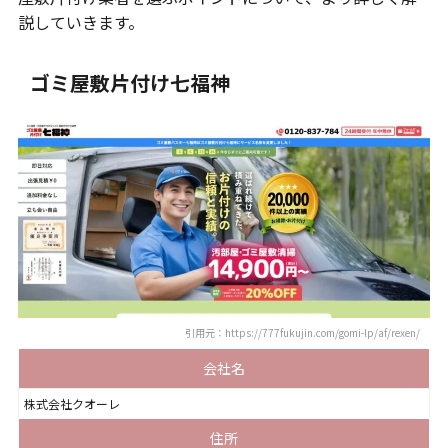
説していきます。
ゴミ屋敷片付け七福神
引用元：https://777fukujin.com/gomi-lp/af/rexen/
会社名
株式会社クオーレ
住所