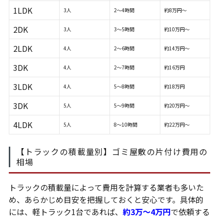
1LDK
3人
2～4時間
約8万円～
2DK
3人
3～5時間
約10万円～
2LDK
4人
2～6時間
約14万円～
3DK
4人
2～7時間
約16万円
3LDK
4人
5～8時間
約18万円
3DK
5人
5～9時間
約20万円～
4LDK
5人
8～10時間
約22万円～
【トラックの積載量別】ゴミ屋敷の片付け費用の
相場
トラックの積載量によって費用を計算する業者も多いた
め、あらかじめ目安を把握しておくと安心です。具体的
には、軽トラック1台であれば、
約3万～4万円
で依頼する