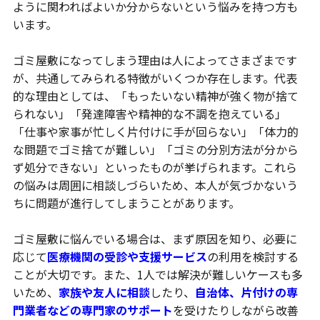
ように関わればよいか分からないという悩みを持つ方も
います。
ゴミ屋敷になってしまう理由は人によってさまざまです
が、共通してみられる特徴がいくつか存在します。代表
的な理由としては、「もったいない精神が強く物が捨て
られない」「発達障害や精神的な不調を抱えている」
「仕事や家事が忙しく片付けに手が回らない」「体力的
な問題でゴミ捨てが難しい」「ゴミの分別方法が分から
ず処分できない」といったものが挙げられます。これら
の悩みは周囲に相談しづらいため、本人が気づかないう
ちに問題が進行してしまうことがあります。
ゴミ屋敷に悩んでいる場合は、まず原因を知り、必要に
応じて
医療機関の受診や支援サービス
の利用を検討する
ことが大切です。また、1人では解決が難しいケースも多
いため、
家族や友人に相談
したり、
自治体、片付けの専
門業者などの専門家のサポート
を受けたりしながら改善