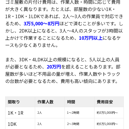
ゴミ屋敷の片付け費用は、作業人数・時間に応じて費用
が大きく異なります。たとえば、部屋数の少ない1K・
1R・1DK・1LDKであれば、2人～3人の作業員で対応でき
るため、
3万5,000～8万円
ほどで済むことが多いです。し
かし、2DK以上になると、3人～4人のスタッフが3時間以
上かけて作業することになるため、
10万円以上
になるケ
ースも少なくありません。
また、3DK・4LDK以上の規模になると、5人以上の人員
が必要となるため、
20万円
を超えることもあります。部
屋数が多いほど不用品の量が増え、作業人数やトラック
の台数が必要となるため、費用も高い傾向にあります。
間取り
作業人数
時間
費用目安
1K・1R
2人
1～2時間
約3万5,000円～
1DK
2人
2～3時間
約5万5,000円～